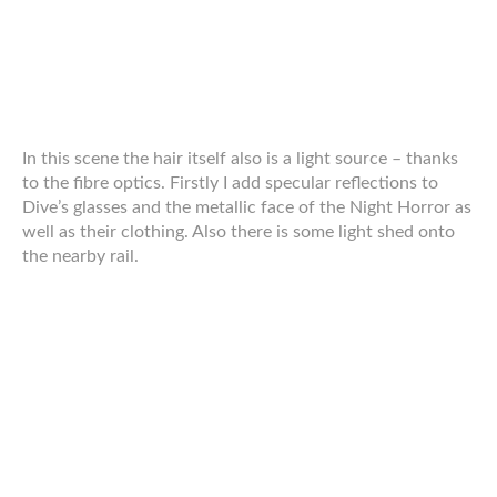
region and the mask, as those were mostly improvised.
From those rough outlines I created the detailed line art
step by step. I started with the silhouette followed by
hands, face, rough subdivision of clothing pieces and
wrinkles in the cloth, the headgear and the detailed face.
Then details on the goggles and finally the decoration of
the shirt. In this stage there is no hair, as that is made
totally without line art, colour only.
Then I coloured the image. As usual I began with the
biggest areas working my way to the smaller ones and
finally in a separate layer on top of the line art group. To
grant the hair a more unnatural look I added some strains
where I faded the colour in mid-stroke using the mod
wheel on my graphic tablet’s stylus between squealing
green and black. Those strains are mostly in the
underlying layers to grant more texture to the image.