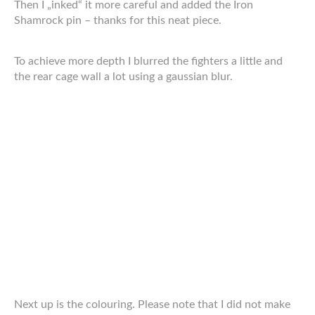
ich nicht immer einverstanden, aber das Gesamtwerk war
doch ganz ansprechend.
Hier mein Kompaktkamera-Mitschnitt von der
Performance:
Video
6. NOVEMBER 2011
ARBEITEN
Zeichnung: Cybergoth
Da bin ich mal wieder, lang genug hat’s gedauert. Seit
August ist eine Menge passiert. Ich habe das
Sommersemester (fast) hinter mich gebracht, die
Mittelaltersaison ebenfalls, das Masterprojekt hat richtig