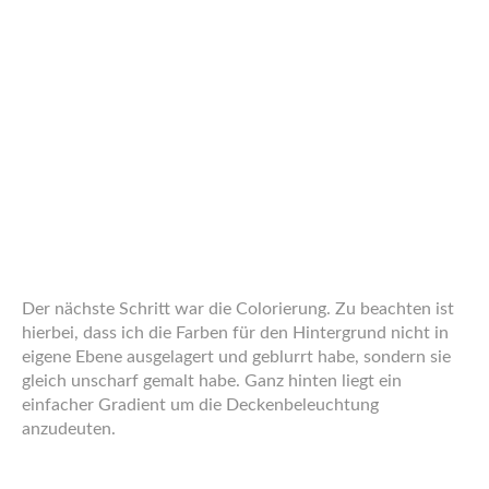
Der nächste Schritt war die Colorierung. Zu beachten ist
hierbei, dass ich die Farben für den Hintergrund nicht in
eigene Ebene ausgelagert und geblurrt habe, sondern sie
gleich unscharf gemalt habe. Ganz hinten liegt ein
einfacher Gradient um die Deckenbeleuchtung
anzudeuten.
Danach kommt mein persönlicher Lieblingsschritt: Die
monochrome Beleuchtung. Das ist der Part, wo ich mir
immer am meisten Gedanken zur Räumlichen Aufteilung
und den Verhältnissen mache.
Bei diesen Speziellen Motiv kommt aber auch noch
farbiges Licht hinzu. Hier sind es die glühenden roten
Cyberaugen des Buchmachers der Night Horrors.
Dann kommen die Haare. Inzwischen hasse ich mich für
die Idee mit den Glasfaser- und Latexhaaren, an einem