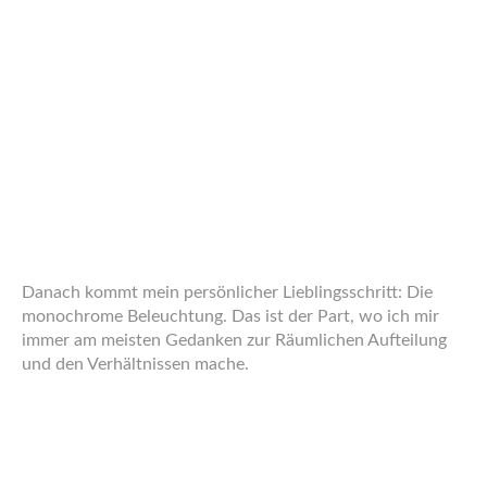
Char, den ich immer wieder und wieder zeichne… Wie
üblich habe ich hier zwei vorbereitete Tools, einen
einfachen Pinsel für die Haare und eine CS5-
Pinselsimulation für die Bänder. Die Farben habe ich
erzeugt indem ich mit dem Rad des Intuos Airbrush-Stylus
zwischen zwei Grüntönen gefaded habe.
Auch die Haare wollen vom Raumlicht ausgeleuchtet und
beschattet werden.
Doch in dieser Szene leuchten auch die Haare selbst –
Fieberglas sei dank! Im ersten Schritt setze ich die
Specular-Reflexionen auf der Brille von Dive und dem
Gesicht des Night Horrors, sowie auf ihren Klamotten. Ein
bisschen was springt auch auf das Geländer hinter den
beiden.
Dann kommt die direkte matte Beleuchtung.