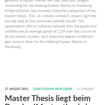
gesamte Studium. Hoffen wir mal, dass das Zeugnis
rechtzeitig für die Making Games Talents in Hamburg
fertig ist!
Done! Last monday I had the colloquium of my
master thesis. This, as I totally rocked it, means I got the
last big step at the university behind myself. The
examination office’s software already lists the grade and
certifies me an average grade of 1.29 over the course of
all my master studies. Let’s hope the degree certificate
gets done in time for the Making Games Talents in
Hamburg!
17. AUGUST 2013
JOB&STUDIUM
,
MEIN LEBEN
1 COMMENT
Master Thesis liegt beim