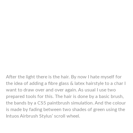
Dann habe ich in zwei eigenen Ebenen die Beleuchtung
gemalt (Licht und Schatten). Die Haare haben ihre eigene
Beleuchtungsebene, da die Beleuchtung wie die Farbe
unter der Line-Art liegt, die Haare jedoch darüber, also
musste das Licht auf den Haaren auch über der Line-Art
liegen
Und das ganze habe ich dann noch etwas zugeschnitten
und die Farb-Palette entfernt. Das breitere Format
entstand dadurch, dass ich ursprünglich dem Cybergoth
einen 2. Charakter gegenüber stellen wollte (evtl mache
ich das auch noch), aber aktuell habe ich da einfach keine
Zeit für…
Ich hoffe, ich konnte euch damit etwas erheitern, erfreuen
oder sogar euch etwas beibringen!