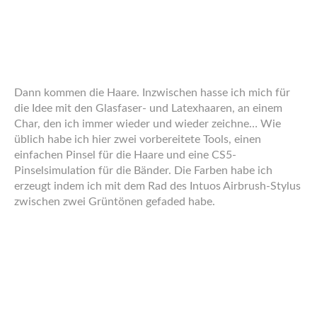
Then I „inked“ it more careful and added the Iron
Shamrock pin – thanks
for this neat piece.
To achieve more depth I blurred the fighters a little and
the rear cage wall a lot using a gaussian blur.
Next up is the colouring. Please note that I did not make
an effort of putting the fighter and wall colours into
separate layers so I could not blur them afterwards. So I
drew them blurred in the first place. The rear is a simple
gradient to hint the ceiling lights.
Then comes my personal favourite: The monochrome
lighting. This is where I start really thinking about the
space and the spacial distribution of the scene and the
relation of objects and light sources.
In this specific sujet there is also coloured lighting. In this