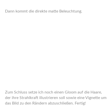
7. APRIL 2012
ARBEITEN
Dive in Pain – neues
Charakterbild
Ich habe mir geschworen, zu jedem Spielabend meiner
aktuellen Shadowrun-Spielrunde ein Bild zu zeichnen. Der
erste Spielabend ist durch und ich habe mein Bild fertig –
nur Stunden vom 2. entfernt.
Es ist ganz nebenbei auch das erste Charakter-Bild, das
ich in Photoshop gezeichnet habe, welches über einen
selbstgezeichneten Hintergrund verfügt.
Wie üblich gibt’s das Bild auch in höherer Auflösung auf
DeviantArt
.
I swore myself to draw a picture for every playing
session of my current Shadowrun Group. We did our first