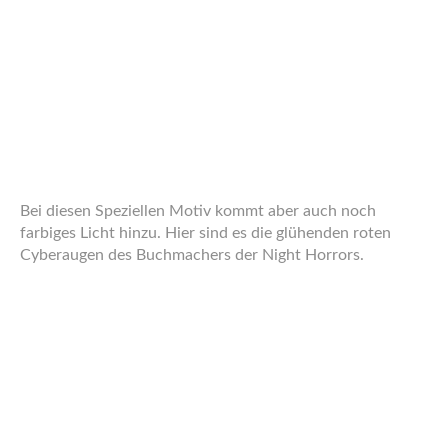
Zum Schluss setze ich noch einen Gloom auf die Haare,
der ihre Strahlkraft illustrieren soll sowie eine Vignette um
das Bild zu den Rändern abzuschließen. Fertig!
Hier mein anderes Projekt aus der letzten Zeit: Die
Kollegin von Dive die in seiner Band singt. Sie ist eine
schwer geSURGEte Menschenfrau, was bedeutet, in ihr
sind Tierische DNA-Stränge erwacht und haben sich in
ihrer Pubertät ausgeprägt.
Das Bild ist in A5 mit verschiedenen Bleistiften in meinem
Skizzenbuch entstanden.
The worksome beast has drawn again! This time I gave a
try to a multy-layered scene with complex lighting. Here is
how I did it:
First I made a rough sketch based on multiple references.