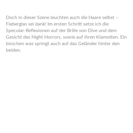
Then I add the diffuse lighting.
Finally I add some gloom as a sort of overbright. This
shows even more of the glow. Also I add a vignette to give
the picture a sort of frame.
Done!
I also had another Project going. This is Dive’s collegue
Hiss who sings in his Band. She is a heavily SURGEd
female human, which means that in her puberty some
animal-DNA awoke in her body and made it’s appearance
in the phenotype.
I made it in my A5 sketchbook using different pencils.