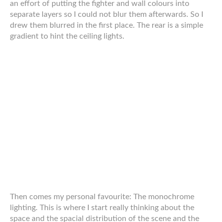
losgelegt und: Ich habe mal wieder gezeichnet. Dieses mal
fiel meine Wahl auf ein Ganzkörper-Portrait eines
Menschen, genauer: Eines männlichen Cybergoths. An
dem Motiv faszinierte mich einiges: Die Materialien, die
Farben, die Haltung, die Schnitte, die
Haare
.
Inspiriert von der Art, wie meine ehemalige Kommilitonin
Sari in
ihrem Blog
ihre Zeichnungen präsentiert wollte ich
dieses Werk auch mal gemeinsam mit seinem Werdegang
präsentieren.
Darum hier mal die einzelnen Stationen des Werdegangs:
Zunächst wäre da die Vorlage, zusammengebaut aus
einem Ganzkörper-Photo, einem Portrait und einem
gezeichneten Brustbild. Diese habe ich in Photoshop grob
zu dem geplanten Bild zusammengefügt.
Darüber habe ich dann zunächst eine grobe Skizze der
Line-Art gezeichnet, sowie etwas detaillierter Skizzen für
die Augenpartie und die Atemschutzmaske, da diese
weitgehend improvisiert waren.