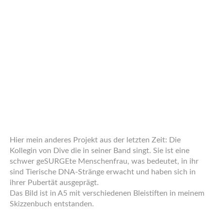
session and I did my first image! I’ts also my first
character-image done in photoshop featuring a
background drawn by myself.
As usual this also is available on
DeviantArt
in a higher
Resolution.
20. JANUAR 2012
ARBEITEN
,
JOB&STUDIUM
7 Farben Blau
Ich möchte euch gerne von meinem neusten Projekt
erzählen.