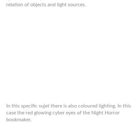
Aus diesen groben Outlines habe ich dann in mehreren
Schritten eine detaillierte Line-Art gebaut. Angefangen mit
der Silhouette, dann Hände, Gesicht, grobe Unterteilung
der Kleidung, Kopfschmuck, detailliertes Gesicht,
Faltenwurf an der Kleidung, Details der Schutzbrille und
zum Schluss die Deko des Hemdes. Die Haare fehlen in
diesem Stadium, da sie keine Outlines haben, sondern
direkt in Farbe gemacht wurden.
Dann habe ich das Bild eingefärbt. Wie üblich von den
großen Flächen zu den kleinen und zuletzt über der Line-
Art die Haare direkt in Farbe. Um ihnen ein
unnatürlicheres Aussehen zu verleihen habe ich mit dem
Stellrad an meinem Airbrush-Stift von meinem Tablet
zwischen dem kreisch-grün und schwarz gefaded, auch
während eines Striches. Diese farblich fließenden Haare
liegen vor allem in den tieferen lagen, um dem Bild mehr
Textur zu geben.