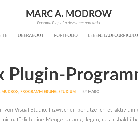
MARC A. MODROW
Personal Blog of a developer and artist
EITE
ÜBER
ABOUT
PORTFOLIO
LEBENSLAUF
CURRICULU
 Plugin-Program
,
MUDBOX
,
PROGRAMMIERUNG
,
STUDIUM
BY
MARC
ion von Visual Studio. Inzwischen benutze ich es aktiv u
 mir natürlich eine Menge daran gelegen, das alsbald übe