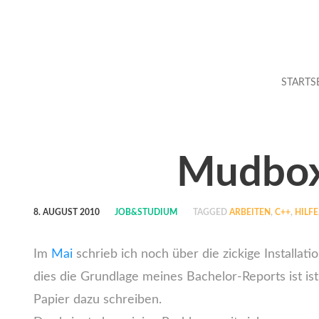
STARTS
Mudbox
8. AUGUST 2010
JOB&STUDIUM
TAGGED
ARBEITEN
,
C++
,
HILFE
Im
Mai
schrieb ich noch über die zickige Installat
dies die Grundlage meines Bachelor-Reports ist ist
Papier dazu schreiben.