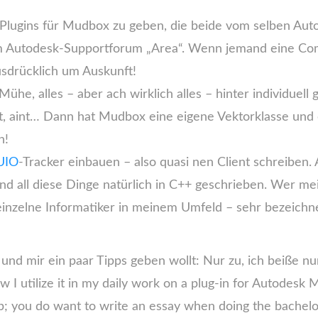
 2 Plugins für Mudbox zu geben, die beide vom selben A
im Autodesk-Supportforum „Area“. Wenn jemand eine Comm
usdrücklich um Auskunft!
he, alles – aber ach wirklich alles – hinter individuell
float, aint… Dann hat Mudbox eine eigene Vektorklasse u
n!
UIO
-Tracker einbauen – also quasi nen Client schreiben. A
ind all diese Dinge natürlich in C++ geschrieben. Wer me
einzelne Informatiker in meinem Umfeld – sehr bezeichn
 und mir ein paar Tipps geben wollt: Nur zu, ich beiße n
w I utilize it in my daily work on a plug-in for Autodesk 
ap; you do want to write an essay when doing the bachel