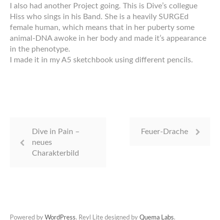
I also had another Project going. This is Dive’s collegue
Hiss who sings in his Band. She is a heavily SURGEd
female human, which means that in her puberty some
animal-DNA awoke in her body and made it’s appearance
in the phenotype.
I made it in my A5 sketchbook using different pencils.
Dive in Pain –
Feuer-Drache
neues
Charakterbild
Powered by
WordPress
. Reyl Lite designed by
Quema Labs
.