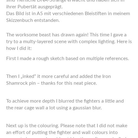
sind Tierische DNA-Stränge erwacht und haben sich in
ihrer Pubertät ausgeprägt.
Das Bild ist in A5 mit verschiedenen Bleistiften in meinem
Skizzenbuch entstanden.
The worksome beast has drawn again! This time I gave a
try to a multy-layered scene with complex lighting. Here is
how I did it:
First I made a rough sketch based on multiple references.
Then I „inked“ it more careful and added the Iron
Shamrock pin – thanks
for this neat piece.
To achieve more depth I blurred the fighters a little and
the rear cage wall a lot using a gaussian blur.
Next up is the colouring. Please note that I did not make
an effort of putting the fighter and wall colours into