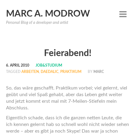
MARC A. MODROW
Personal Blog of a developer and artist
Feierabend!
6. APRIL 2010
JOB&STUDIUM
TAGGED
ARBEITEN
,
DAEDALIC
,
PRAKTIKUM
BY
MARC
So, das wäre geschafft. Praktikum vorbei; viel gelernt, viel
geübt und viel Spaß gehabt, aber das Leben geht weiter
und jetzt kommt erst mal mit 7-Meilen-Stiefeln mein
Abschluss.
Eigentlich schade, dass ich die ganzen netten Leute, die
ich kennen gelernt hab so schnell wohl nicht wieder sehen
werde – aber es gibt ja noch Skype! Das war ja schon