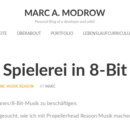
MARC A. MODROW
Personal Blog of a developer and artist
EITE
ÜBER
ABOUT
PORTFOLIO
LEBENSLAUF
CURRICULU
Spielerei in 8-Bit
UNE
,
MUSIK
,
REASON
BY
MARC
unes/8-Bit-Musik zu beschäftigen.
esucht, wie ich mit Propellerhead Reason Musik machen ka