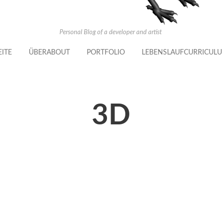
Personal Blog of a developer and artist
EITE
ÜBER
ABOUT
PORTFOLIO
LEBENSLAUF
CURRICULU
3D