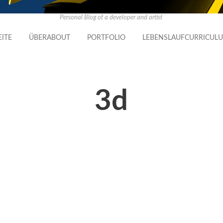
Personal Blog of a developer and artist
EITE
ÜBER
ABOUT
PORTFOLIO
LEBENSLAUF
CURRICULU
3d