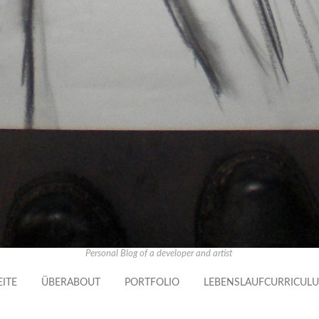
Personal Blog of a developer and artist
EITE
ÜBER
ABOUT
PORTFOLIO
LEBENSLAUF
CURRICULU