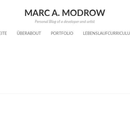
MARC A. MODROW
Personal Blog of a developer and artist
EITE
ÜBER
ABOUT
PORTFOLIO
LEBENSLAUF
CURRICULU