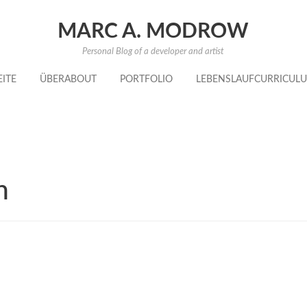
MARC A. MODROW
Personal Blog of a developer and artist
EITE
ÜBER
ABOUT
PORTFOLIO
LEBENSLAUF
CURRICULU
n